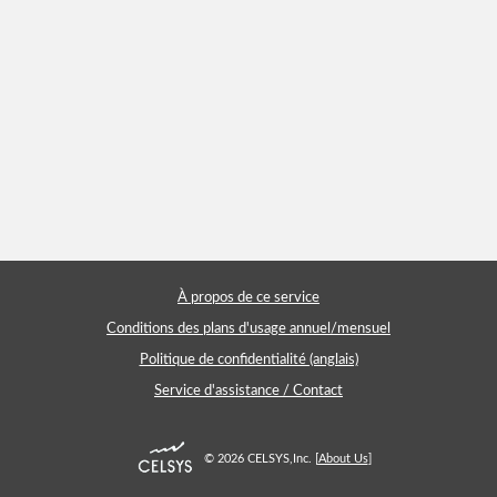
À propos de ce service
Conditions des plans d'usage annuel/mensuel
Politique de confidentialité (anglais)
Service d'assistance / Contact
© 2026 CELSYS,Inc.
[
About Us
]