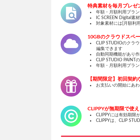
特典素材を毎月プレゼ
年額・月額利用プランをご契
IC SCREEN Di
対象素材には[月額利
10GBのクラウドスペ
CLIP STUDIOの
編集できます
自動同期機能があり作
CLIP STUDIO P
年額・月額利用プラン
【期間限定】初回契約な
お支払いの開始にあわ
CLIPPYが無期限で使
CLIPPYには有効期
CLIPPYは、CLIP