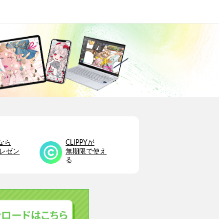
なら
CLIPPYが
プレゼン
無期限で使え
る