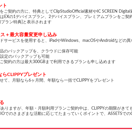
ント
約の方に、特典としてClipStudioOfficial素材やIC SCREEN Digi
gital素材はEXの1デバイスプラン、2デバイスプラン、プレミアムプランを
用プラン特典]と表示されます
ース＋最大容量変更申し込み
クラウドサービスを使用すると、iPadやWindows、macOSやAndroid
品のバックアップを、クラウドに保存可能
AINTの設定のバックアップも可能
ご契約の方は最大300GBまで利用できるプランも申し込めます
らCLIPPYプレゼント
せて、月額なら6ヶ月間、年額なら一括でCLIPPYをプレゼント
える
限がありますが、年額・月額利用プランご契約中は、CLIPPYの期限がき
 STUDIOでのさまざまな活動に応じてたまっていくポイントで、ASSETSで