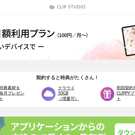
CLIP STUDIO
契約すると特典がたくさん！
特典素材を
初回契約
クラウド
10GB
毎月プレゼン
CLIPPY
（増量可）
ト
ト