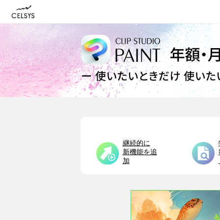
継続的に
新機能を追
加